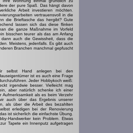
r Ihre Wohnung einmal gründlich zu
andere der pure Spaß. Das hängt davon
erkliche Arbeit investieren möchten.
ovierungsarbeiten vertrauensvoll in die
 die Brieftasche das hergibt? Gute
chend lassen sich das diese flinken
 man die ganze Maßnahme im Vorfeld
ein bisschen teurer als das am Anfang
l dann auch die Gewissheit, dass die
n. Meistens, jedenfalls. Es gibt auch
anderen Branchen manchmal gepfuscht
wir selbst Hand anlegen bei den
Hauseigentümer ist es auch eine Frage
 durchzuführen. Jeder Hobbykoch weiß:
eckt irgendwie besser. Vielleicht mag
in, aber natürlich schenke ich einer
hr Aufmerksamkeit als es beim Verzehr
wir auch über das Ergebnis unserer
 als über die Arbeit des bezahlten
lbst erledigen bei der Renovierung
s ist sicherlich die einfachste Übung.
bby-Handwerker kein Problem. Etwas
e zur Tapete ein Innenputz aufgetragen