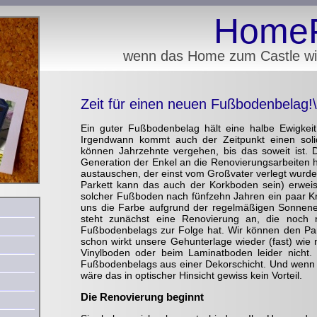
Home
wenn das Home zum Castle wir
Zeit für einen neuen Fußbodenbelag!\
Ein guter Fußbodenbelag hält eine halbe Ewigkeit
Irgendwann kommt auch der Zeitpunkt einen soli
können Jahrzehnte vergehen, bis das soweit ist. 
Generation der Enkel an die Renovierungsarbeite
austauschen, der einst vom Großvater verlegt wurd
Parkett kann das auch der Korkboden sein) erweis
solcher Fußboden nach fünfzehn Jahren ein paar Kra
uns die Farbe aufgrund der regelmäßigen Sonnenei
steht zunächst eine Renovierung an, die noch 
Fußbodenbelags zur Folge hat. Wir können den Par
schon wirkt unsere Gehunterlage wieder (fast) wie 
Vinylboden oder beim Laminatboden leider nicht. 
Fußbodenbelags aus einer Dekorschicht. Und wenn w
wäre das in optischer Hinsicht gewiss kein Vorteil.
Die Renovierung beginnt