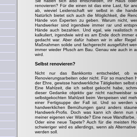
Sie haben sich also entschieden, Ihr Haus ode
renovieren? Für die einen ist das eine Last, für 
ab, wieviel Leidenschaft wir selbst in die handw
Natürlich bietet sich auch die Möglichkeit, die Ren
Hände von Experten zu geben. Warum nicht, wenn
Handwerker sind irgendwie immer rar und entspre
Hände auch bezahlen. Und egal, wie realistisch
kalkuliert, irgendwie wird es am Ende doch immer 
gedacht war. Aber dafür haben wir in aller Rege
Maßnahmen solide und fachgerecht ausgeführt werde
immer wieder Pfusch am Bau. Genau wie auch in 
wird.
Selbst renovieren?
Nicht nur das Bankkonto entscheidet, ob 
Renovierungsarbeiten oder nicht. Für so manchen 
der Ehre, gewisse handwerkliche Tätigkeiten selbst
Eine Mahlzeit, die ich selbst gekocht habe, schm
dieser Gedanke objektiv gar nicht nachweisbar se
selbstgekochten Mahlzeit beim Verspeisen viel me
einer Fertigsuppe der Fall ist. Und so werden 
handwerklichen Bemühungen ganz anders staunen,
Handwerk-Profis. Doch was kann ich denn nun se
meiner eigenen vier Wände? Eine neue Wandfarbe, da
Oder eine neue Tapete? Auch für die meisten Ho
schwieriger wird es allerdings, wenn als Alternativ
werden soll.